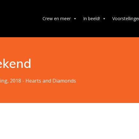
Crew en meer
In beeld!
Voorstellinge
ekend
ning
,
2018 - Hearts and Diamonds