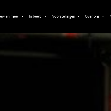
rew en meer
In beeld!
Voorstellingen
Over ons