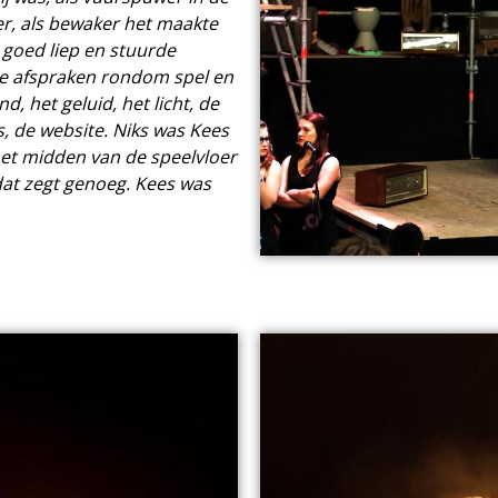
er, als bewaker het maakte
es goed liep en stuurde
de afspraken rondom spel en
, het geluid, het licht, de
s, de website. Niks was Kees
het midden van de speelvloer
dat zegt genoeg. Kees was