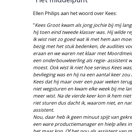
Ellen Philips aan het woord over Kees:
“
Kees Groot kwam als jong jochie bij mij langs
hij toen eind tweede klasser was. Hij wilde re
Ik wist niet zo goed wat ik met hem aan mo
bezig met het stuk bedenken, de audities v
eraan en we waren net klaar met Moordmeiden
een onderbouwleerling als regie- assistent 
moest. Ook wist ik niet hoe serieus Kees was
bevlieging was en hij na een aantal keer zou 
Kees dat hij maar over een paar weken terug
niet wegsturen en kwam elke week bij me lang
meer wist. Na de vierde keer kon ik hem niet 
riet sturen dus dacht ik, waarom niet, en na
assistent.
Nou, daar heb ik geen minuut spijt van gekr
een ware productiemanager en hielp alles i
het maar kon. Of het nou als assistent van m