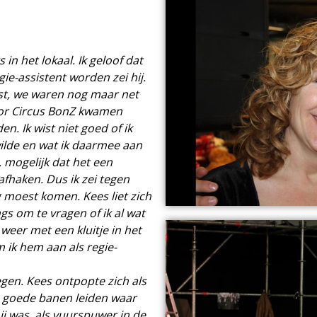
 in het lokaal. Ik geloof dat
gie-assistent worden zei hij.
est, we waren nog maar net
oor Circus BonZ kwamen
. Ik wist niet goed of ik
wilde en wat ik daarmee aan
, mogelijk dat het een
afhaken. Dus ik zei tegen
 moest komen. Kees liet zich
s om te vragen of ik al wat
weer met een kluitje in het
m ik hem aan als regie-
egen. Kees ontpopte zich als
n goede banen leiden waar
ij was, als vuurspuwer in de