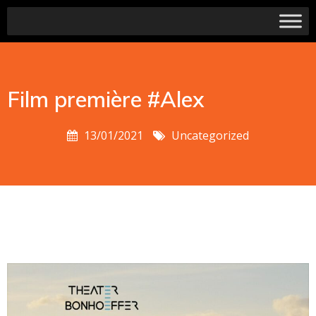
Film première #Alex
13/01/2021
Uncategorized