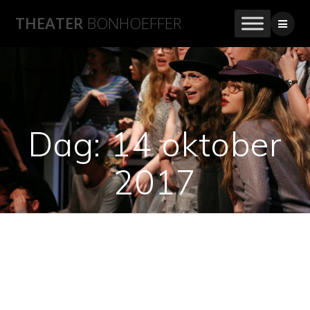
THEATER
BONHOEFFER
Dag:
14 oktober
2017